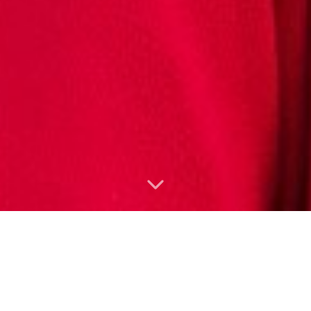
"Vstupte do nové dimenze:
Byznys a život v synergii."