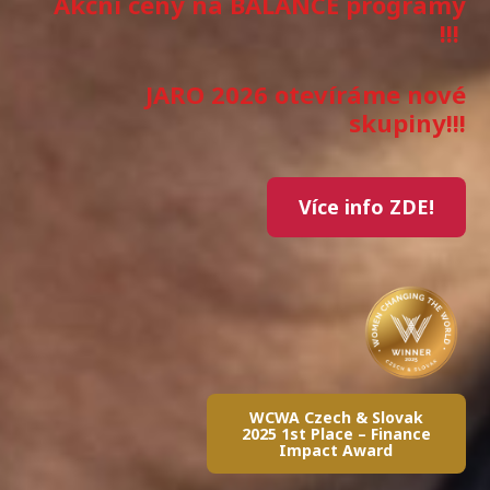
Akční ceny na BALANCE programy
!!!
JARO 2026 otevíráme nové
skupiny!!!
Více info ZDE!
WCWA Czech & Slovak
2025 1st Place – Finance
Impact Award